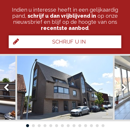
Indien u interesse heeft in een gelijkaardig
pand,
schrijf u dan vrijblijvend in
op onze
nieuwsbrief en blijf op de hoogte van ons
recentste aanbod
.
SCHRIJF U IN