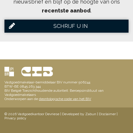
nieuwsbrief en blijf op de hoogte van ons
recentste aanbod
.
SCHRIJF U IN
Vastgoedmakelaar-bemiddelaar BIV nummer 506244
BTW-BE 0845.263.344
BIV België Toezichthoudende autoriteit: Beroepsinstituut van
Vastgoedmakelaars
Onderworpen aan de
deontologische code van het BIV
© 2026 Vastgoedkantoor Devriese |
Developed by Zabun
|
Disclaimer
|
Privacy policy