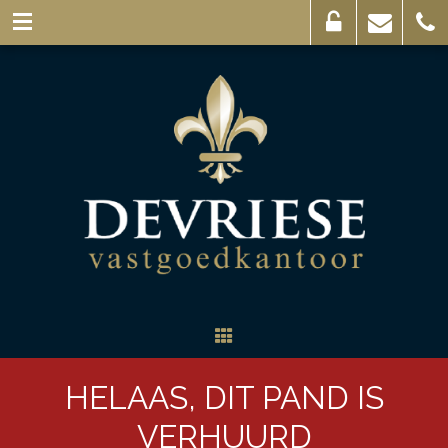
Eigenaarslogin
Mail
056
ons
44
03
69
HELAAS, DIT PAND IS
VERHUURD