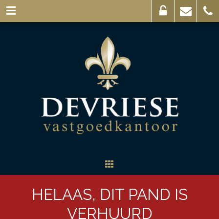
Eigenaarslogin
Mail
056
ons
44
03
69
HELAAS, DIT PAND IS
VERHUURD