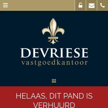
Eigenaarslogin
Mail
056
ons
44
03
69
HELAAS, DIT PAND IS
VERHUURD