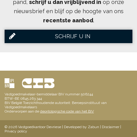
pand,
schrijf u dan vrijblijvend in
op onze
nieuwsbrief en blijf op de hoogte van ons
recentste aanbod
.
SCHRIJF U IN
Vastgoedmakelaar-bemiddelaar BIV nummer 506244
BTW-BE 0845.263.344
BIV België Toezichthoudende autoriteit: Beroepsinstituut van
Vastgoedmakelaars
Onderworpen aan de
deontologische code van het BIV
© 2026 Vastgoedkantoor Devriese |
Developed by Zabun
|
Disclaimer
|
Privacy policy