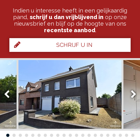
Indien u interesse heeft in een gelijkaardig
pand,
schrijf u dan vrijblijvend in
op onze
nieuwsbrief en blijf op de hoogte van ons
recentste aanbod
.
SCHRIJF U IN