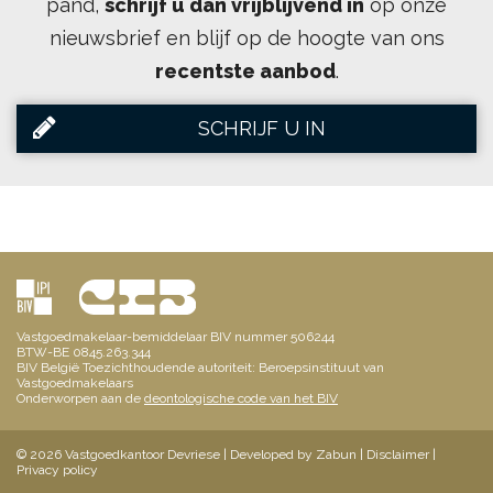
pand,
schrijf u dan vrijblijvend in
op onze
nieuwsbrief en blijf op de hoogte van ons
recentste aanbod
.
SCHRIJF U IN
Vastgoedmakelaar-bemiddelaar BIV nummer 506244
BTW-BE 0845.263.344
BIV België Toezichthoudende autoriteit: Beroepsinstituut van
Vastgoedmakelaars
Onderworpen aan de
deontologische code van het BIV
© 2026 Vastgoedkantoor Devriese |
Developed by Zabun
|
Disclaimer
|
Privacy policy