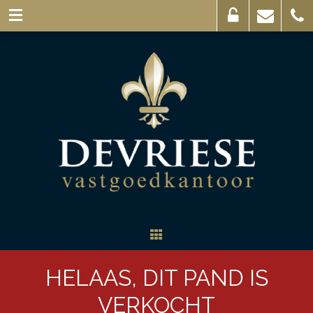
Eigenaarslogin
Mail
056
ons
44
03
69
HELAAS, DIT PAND IS
VERKOCHT