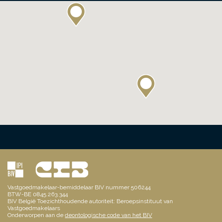
Vastgoedmakelaar-bemiddelaar BIV nummer 506244
BTW-BE 0845.263.344
BIV België Toezichthoudende autoriteit: Beroepsinstituut van
Vastgoedmakelaars
Onderworpen aan de
deontologische code van het BIV