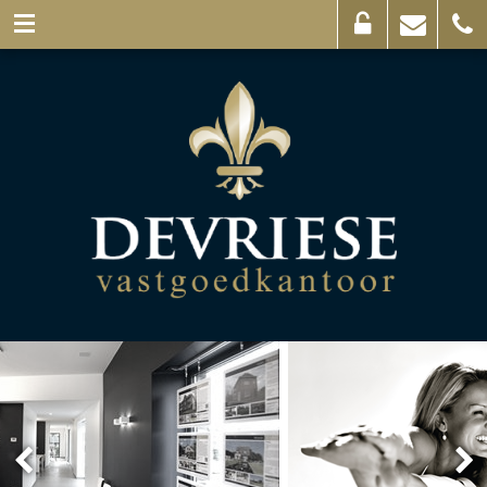
Eigenaarslogin
Mail
056
ons
44
03
69