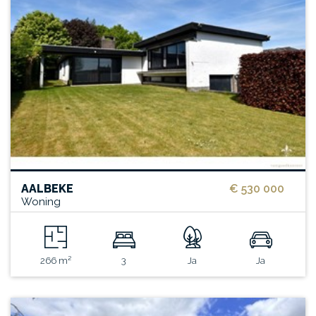
AALBEKE
€ 530 000
Woning
266 m²
3
Ja
Ja