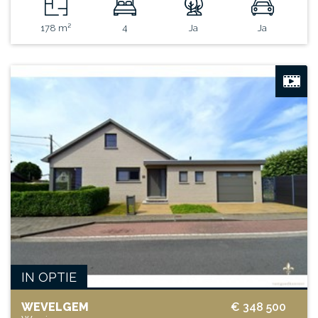
178 m²
4
Ja
Ja
IN OPTIE
WEVELGEM
€ 348 500