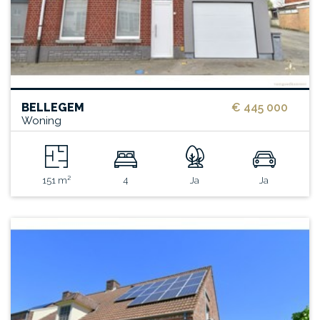
BELLEGEM
€ 445 000
Woning
151 m²
4
Ja
Ja