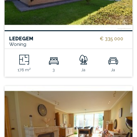
LEDEGEM
€ 335 000
Woning
178 m²
3
Ja
Ja