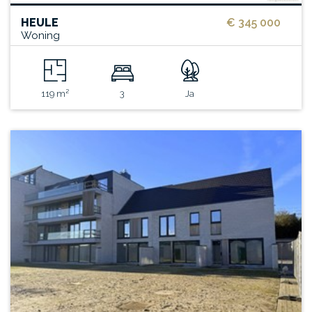
HEULE
€ 345 000
Woning
119 m²
3
Ja