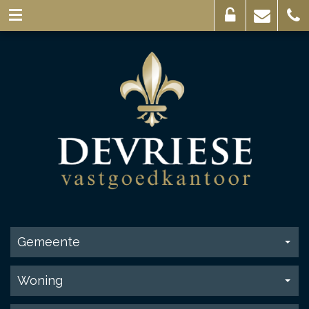
Eigenaarslogin
Mail
056
ons
44
03
69
Gemeente
Woning