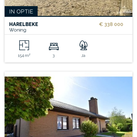
IN OPTIE
HARELBEKE
€ 338 000
Woning
154 m²
3
Ja