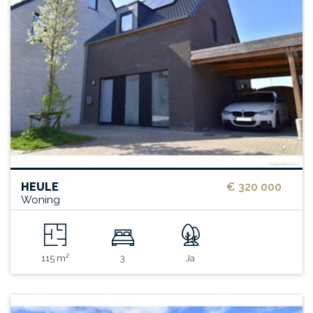
HEULE
€ 320 000
Woning
115 m²
3
Ja