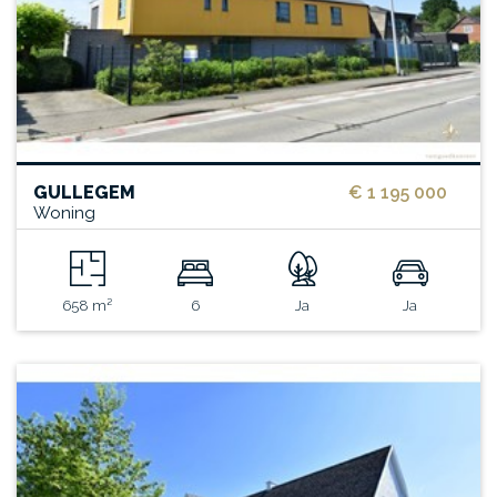
GULLEGEM
€ 1 195 000
Woning
658 m²
6
Ja
Ja