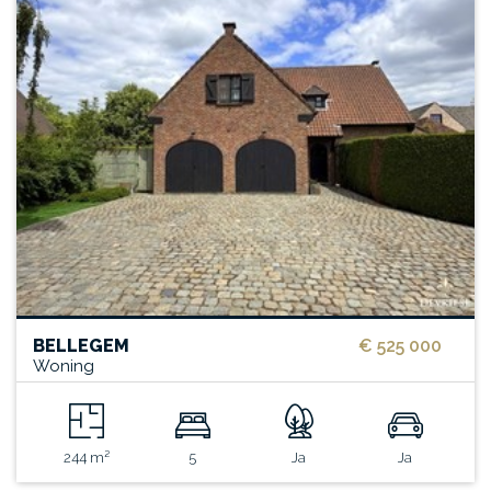
BELLEGEM
€ 525 000
Woning
244 m²
5
Ja
Ja