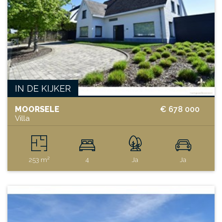
IN DE KIJKER
MOORSELE
€ 678 000
Villa
253 m²
4
Ja
Ja