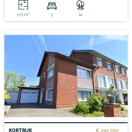
273 m²
3
Ja
KORTRIJK
€ 295 000