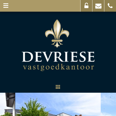
Eigenaarslogin
Mail
056
ons
44
03
69