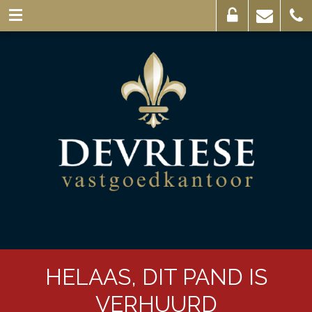
Eigenaarslogin
Mail
056
ons
44
03
69
HELAAS, DIT PAND IS
VERHUURD