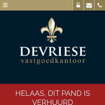
Eigenaarslogin
Mail
056
ons
44
03
69
HELAAS, DIT PAND IS
VERHUURD