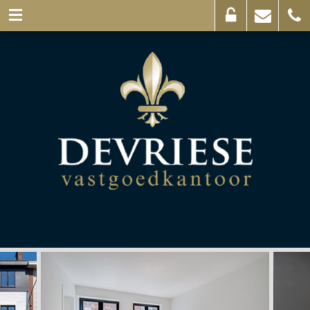
Eigenaarslogin
Mail
056
ons
44
03
69