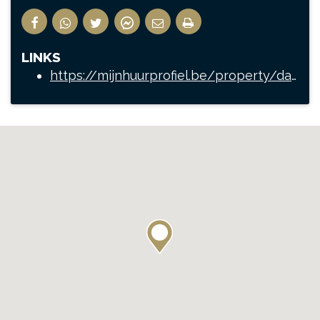
LINKS
https://mijnhuurprofiel.be/property/da056a37-2235-4921-ba58-c1d009e34486