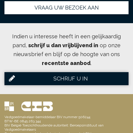
VRAAG UW BEZOEK AAN
Indien u interesse heeft in een gelijkaardig
pand,
schrijf u dan vrijblijvend in
op onze
nieuwsbrief en blijf op de hoogte van ons
recentste aanbod
.
SCHRIJF U IN
Vastgoedmakelaar-bemiddelaar BIV nummer 506244
BTW-BE 0845.263.344
BIV België Toezichthoudende autoriteit: Beroepsinstituut van
Vastgoedmakelaars