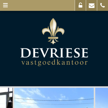
Eigenaarslogin
Mail
056
ons
44
03
69