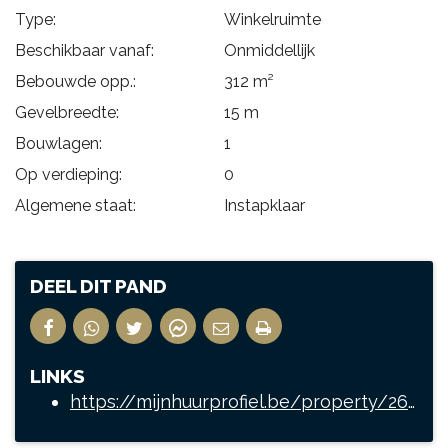
Type:
Winkelruimte
Beschikbaar vanaf:
Onmiddellijk
Bebouwde opp.:
312 m²
Gevelbreedte:
15 m
Bouwlagen:
1
Op verdieping:
0
Algemene staat:
Instapklaar
DEEL DIT PAND
LINKS
https://mijnhuurprofiel.be/property/269605cd-9946-457e-a703-849e47982144