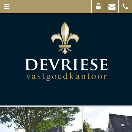
Eigenaarslogin
Mail
056
ons
44
03
69