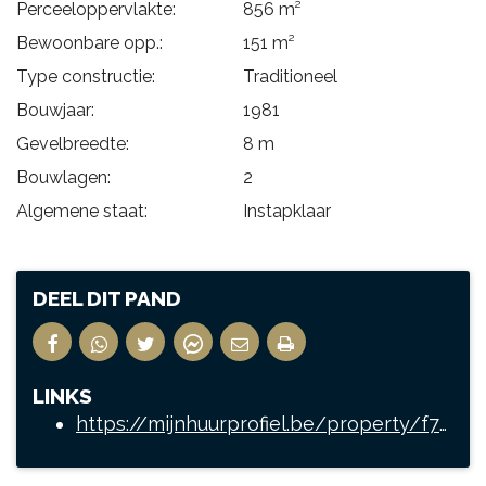
Perceeloppervlakte:
856 m²
Bewoonbare opp.:
151 m²
Type constructie:
Traditioneel
Bouwjaar:
1981
Gevelbreedte:
8 m
Bouwlagen:
2
Algemene staat:
Instapklaar
DEEL DIT PAND
LINKS
https://mijnhuurprofiel.be/property/f767c581-1e65-4763-b5fe-4128c3fc2330