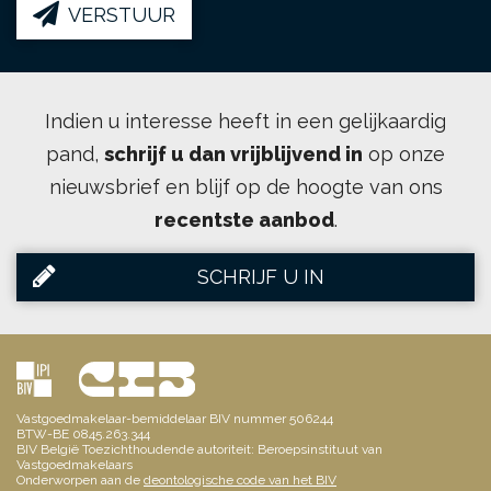
VERSTUUR
Indien u interesse heeft in een gelijkaardig
pand,
schrijf u dan vrijblijvend in
op onze
nieuwsbrief en blijf op de hoogte van ons
recentste aanbod
.
SCHRIJF U IN
Vastgoedmakelaar-bemiddelaar BIV nummer 506244
BTW-BE 0845.263.344
BIV België Toezichthoudende autoriteit: Beroepsinstituut van
Vastgoedmakelaars
Onderworpen aan de
deontologische code van het BIV