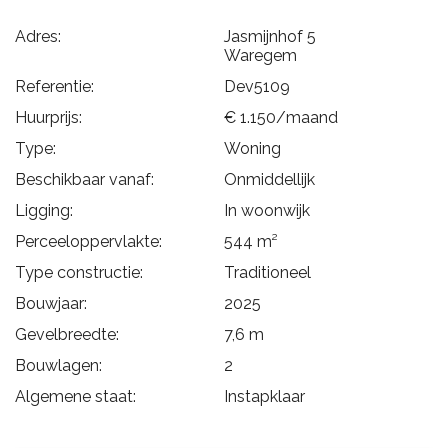
Adres:
Jasmijnhof 5
Waregem
Referentie:
Dev5109
Huurprijs:
€ 1.150/maand
Type:
Woning
Beschikbaar vanaf:
Onmiddellijk
Ligging:
In woonwijk
Perceeloppervlakte:
544 m²
Type constructie:
Traditioneel
Bouwjaar:
2025
Gevelbreedte:
7,6 m
Bouwlagen:
2
Algemene staat:
Instapklaar