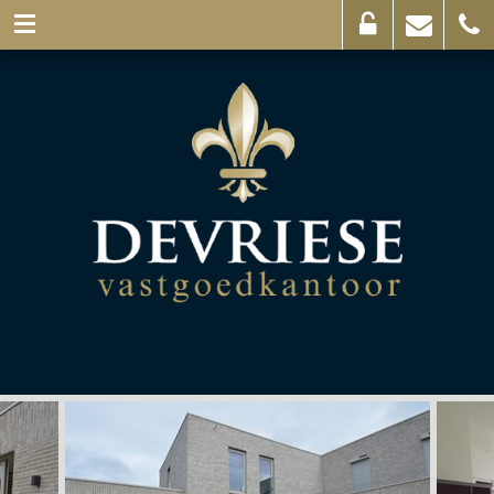
Eigenaarslogin
Mail
056
ons
44
03
69