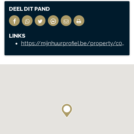
DEEL DIT PAND
LINKS
https://mijnhuurprofiel.be/property/c02991f3-8c33-4b7a-b1fc-3063b9938d53