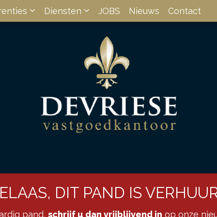
renties
Diensten
JOBS
Nieuws
Contact
ELAAS, DIT PAND IS VERHUU
aardig pand,
schrijf u dan vrijblijvend in
op onze nieu