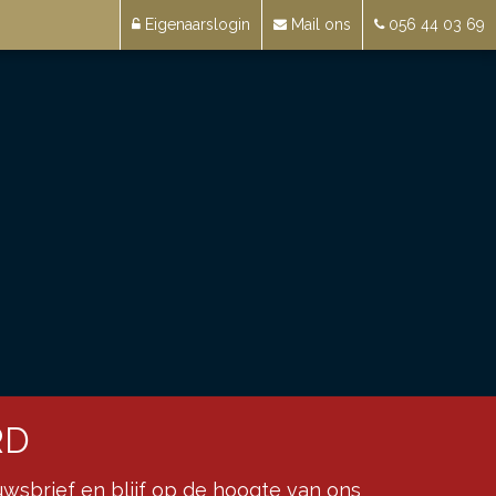
Eigenaarslogin
Mail ons
056 44 03 69
RD
wsbrief en blijf op de hoogte van ons