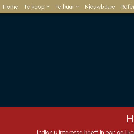
Home
Te koop
Te huur
Nieuwbouw
Refe
H
Indien u interesse heeft in een gelijk