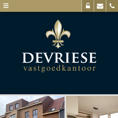
Eigenaarslogin
Mail
056
ons
44
03
69