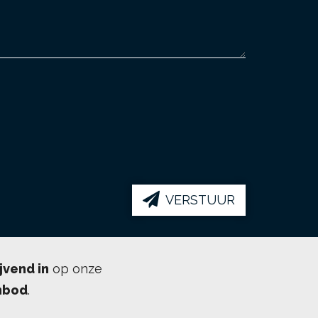
VERSTUUR
ijvend in
op onze
nbod
.