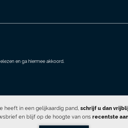
elezen en ga hiermee akkoord.
se heeft in een gelijkaardig pand,
schrijf u dan vrijbl
wsbrief en blijf op de hoogte van ons
recentste aa