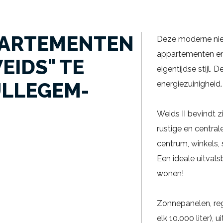
ARTEMENTEN
Deze moderne nieuw
appartementen en
EIDS" TE
eigentijdse stijl.
ULLEGEM-
energiezuinigheid.
Weids II bevindt 
rustige en central
centrum, winkels,
Een ideale uitvals
wonen!
Zonnepanelen, re
elk 10.000 liter),