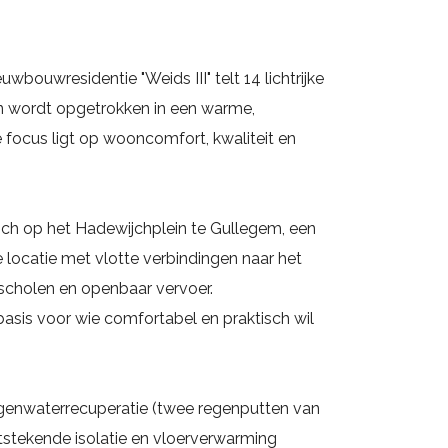
bouwresidentie "Weids III" telt 14 lichtrijke
 wordt opgetrokken in een warme,
 De focus ligt op wooncomfort, kwaliteit en
zich op het Hadewijchplein te Gullegem, een
e locatie met vlotte verbindingen naar het
 scholen en openbaar vervoer.
basis voor wie comfortabel en praktisch wil
genwaterrecuperatie (twee regenputten van
 uitstekende isolatie en vloerverwarming