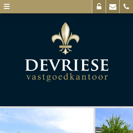
Eigenaarslogin
Mail
056
ons
44
03
69