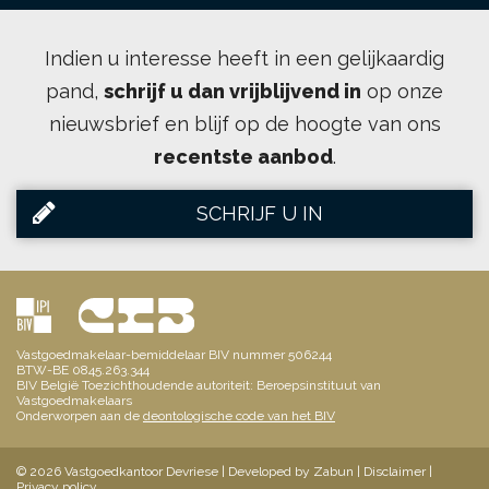
Indien u interesse heeft in een gelijkaardig
pand,
schrijf u dan vrijblijvend in
op onze
nieuwsbrief en blijf op de hoogte van ons
recentste aanbod
.
SCHRIJF U IN
Vastgoedmakelaar-bemiddelaar BIV nummer 506244
BTW-BE 0845.263.344
BIV België Toezichthoudende autoriteit: Beroepsinstituut van
Vastgoedmakelaars
Onderworpen aan de
deontologische code van het BIV
© 2026 Vastgoedkantoor Devriese |
Developed by Zabun
|
Disclaimer
|
Privacy policy