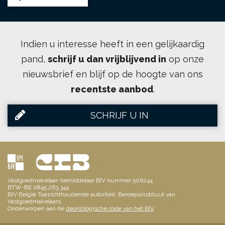
Indien u interesse heeft in een gelijkaardig
pand,
schrijf u dan vrijblijvend in
op onze
nieuwsbrief en blijf op de hoogte van ons
recentste aanbod
.
SCHRIJF U IN
Vastgoedmakelaar-bemiddelaar BIV nummer 506244
BTW-BE 0845.263.344
BIV België Toezichthoudende autoriteit: Beroepsinstituut van
Vastgoedmakelaars
Onderworpen aan de
deontologische code van het BIV