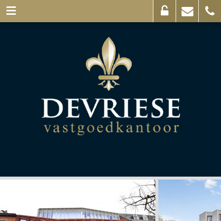
Eigenaarslogin
Mail
056
ons
44
03
69