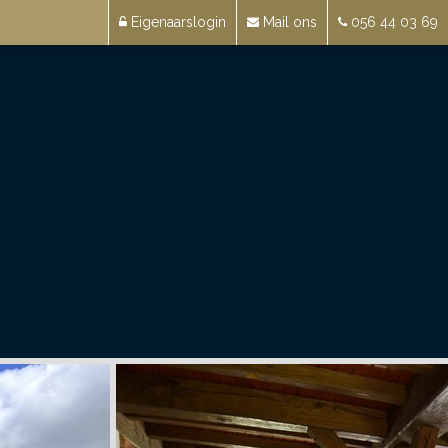
Eigenaarslogin
Mail ons
056 44 03 69