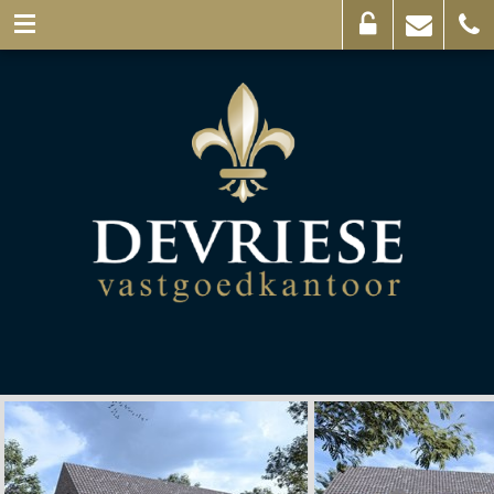
Eigenaarslogin
Mail
056
ons
44
03
69