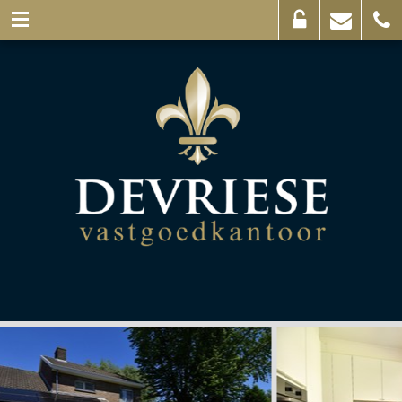
Eigenaarslogin
Mail
056
ons
44
03
69