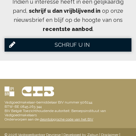
Indien u interesse heeft in een gelijkaardig
pand,
schrijf u dan vrijblijvend in
op onze
nieuwsbrief en blijf op de hoogte van ons
recentste aanbod
.
SCHRIJF U IN
Vastgoedmakelaar-bemiddelaar BIV nummer 506244
BTW-BE 0845.263.344
BIV België Toezichthoudende autoriteit: Beroepsinstituut van
Vastgoedmakelaars
Onderworpen aan de
deontologische code van het BIV
© 2026 Vastgoedkantoor Devriese |
Developed by Zabun
|
Disclaimer
|