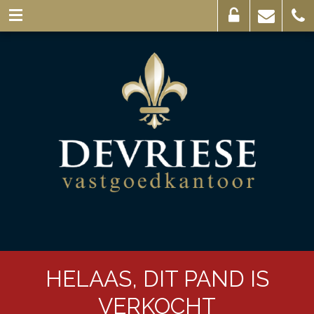
Eigenaarslogin
Mail
056
ons
44
03
69
HELAAS, DIT PAND IS
VERKOCHT