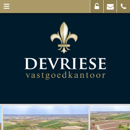
Eigenaarslogin
Mail
056
ons
44
03
69